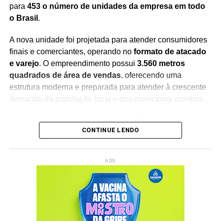
para
453 o número de unidades da empresa em todo
o Brasil
.
A nova unidade foi projetada para atender consumidores
finais e comerciantes, operando no
formato de atacado
e varejo
. O empreendimento possui
3.560 metros
quadrados de área de vendas
, oferecendo uma
estrutura moderna e preparada para atender à crescente
demanda da população local e dos municípios vizinhos.
Entre os diferenciais da loja estão os
20 checkouts
, que
CONTINUE LENDO
garantem maior agilidade no atendimento, além de um
estacionamento com
166 vagas
, proporcionando mais
conforto e comodidade aos clientes durante as compras.
ADS
Com a inauguração, a empresa chega à
15ª unidade na
Bahia
, consolidando sua presença no mercado baiano e
reforçando os investimentos em cidades do interior. A
expansão também contribui para o fortalecimento da