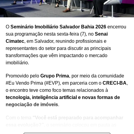
O
Seminário Imobiliário Salvador Bahia 2026
encerrou
sua programação nesta sexta-feira (7), no
Senai
TÓPICOS RELACIONADOS
ACORDO DA GREVE
ASSEMBLEIA DOS PROFESSORES
Cimatec
, em Salvador, reunindo profissionais e
COORDENADORES PEDAGÓGICOS
EDUCAÇÃO BAIANA
representantes do setor para discutir as principais
EDUCAÇÃO EM SALVADOR
EDUCAÇÃO PÚBLICA
transformações que vêm impactando o mercado
ENSINO MUNICIPAL
ESCOLAS MUNICIPAIS
GREVE DOS PROFESSORES
GREVE HISTÓRICA
imobiliário.
MOVIMENTO DA EDUCAÇÃO
PREFEITURA DE SALVADOR
PROFESSORES DE SALVADOR
Promovido pelo
Grupo Prima
, por meio da comunidade
PROFISSIONAIS DA EDUCAÇÃO
REDE MUNICIPAL DE ENSINO
REIVINDICAÇÕES DA CATEGORIA
#Eu Vendo Prima (#EVP), em parceria com o
CRECI-BA
,
SINDICATO DOS PROFESSORES
o encontro teve como foco temas relacionados à
TRABALHADORES DA EDUCAÇÃO
VALORIZAÇÃO DOS PROFESSORES
tecnologia, inteligência artificial e novas formas de
negociação de imóveis
.
PRÓXIMO
Salvador registra uma das maiores chuvas do
Com o tema
“Você está preparado para acompanhar
país
essa evolução?”
, o seminário colocou em pauta as
NÃO PERCA
mudanças provocadas pelas novas ferramentas digitais