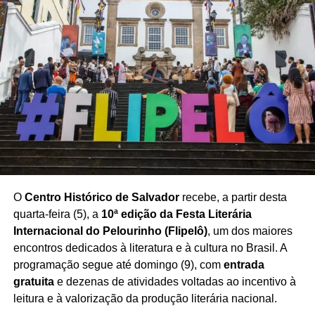
espaço nas relações entre corretores, empresas e
consumidores.
O seminário também destacou a importância da
capacitação profissional para acompanhar as novas
demandas do mercado e utilizar a tecnologia como aliada
na construção de estratégias mais eficientes de
negociação e atendimento.
Com a realização do encontro,
Salvador se consolida
como espaço de debate sobre inovação e tendências
para o mercado imobiliário baiano
, aproximando
O
Centro Histórico de Salvador
recebe, a partir desta
profissionais e empresas em torno dos desafios e
quarta-feira (5), a
10ª edição da Festa Literária
oportunidades trazidos pela transformação digital.
Internacional do Pelourinho (Flipelô)
, um dos maiores
encontros dedicados à literatura e à cultura no Brasil. A
programação segue até domingo (9), com
entrada
gratuita
e dezenas de atividades voltadas ao incentivo à
leitura e à valorização da produção literária nacional.
Redação Saiba+