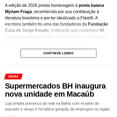
A edição de 2026 presta homenagem à
poeta baiana
Myriam Fraga
, reconhecida por sua contribuição à
literatura brasileira e por ter idealizado a Flipelô. A
escritora também foi uma das fundadoras da
Fundação
Casa de Jorge Amado
, instituição que comemora
40
anos de história em 2026
, reforçando sua importância
na preservação do patrimônio cultural baiano.
CONTINUE LENDO
Durante os cinco dias de evento, moradores e turistas
poderão participar de uma programação diversificada,
que inclui
mesas de debates, bate-papos com
escritores, lançamentos de livros, oficinas, saraus,
BAHIA
contações de histórias, exposições, apresentações
Supermercados BH inaugura
musicais e atividades especiais para crianças e
jovens
nova unidade em Macaúb
. A iniciativa busca aproximar o público da
literatura e estimular a formação de novos leitores.
Loja amplia presença da rede na Bahia com modelo de
atacado e varejo e fortalece geração de empregos na região
Além do impacto cultural, a Flipelô também fortalece a
economia local ao atrair visitantes para o Pelourinho,