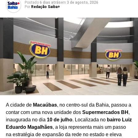
Postado
6 dias atrás
em
3 de agosto, 2026
beneficiando hotéis, restaurantes, bares, lojas e
Por
Redação Saiba+
empreendedores da região.
O festival se consolida
como um importante impulsionador do turismo
cultural em Salvador
, promovendo o Centro Histórico
como referência nacional em arte, literatura e patrimônio.
Com uma programação ampla e acessível, a festa
reafirma seu compromisso com a democratização da
cultura, incentivando o surgimento de novos escritores,
ampliando o acesso aos livros e fortalecendo o mercado
editorial brasileiro.
A expectativa é de que milhares de
pessoas participem da celebração ao longo dos cinco
dias de evento
, consolidando a Flipelô como um dos
principais festivais literários do país.
A cidade de
Macaúbas
, no centro-sul da Bahia, passou a
contar com uma nova unidade dos
Supermercados BH
,
inaugurada no dia
10 de julho
. Localizada no
bairro Luiz
Eduardo Magalhães
, a loja representa mais um passo
Redação Saiba+
na estratégia de expansão da rede no estado e eleva