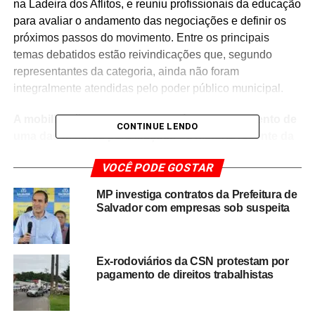
na Ladeira dos Aflitos, e reuniu profissionais da educação
para avaliar o andamento das negociações e definir os
próximos passos do movimento. Entre os principais
temas debatidos estão reivindicações que, segundo
representantes da categoria, ainda não foram
integralmente atendidas pelo poder público municipal.
A mobilização ocorre meses após o encerramento de
CONTINUE LENDO
uma das maiores paralisações da história recente da
educação municipal de Salvador, que se estendeu
VOCÊ PODE GOSTAR
por mais de 70 dias e impactou o calendário escolar
da capital baiana.
MP investiga contratos da Prefeitura de
Salvador com empresas sob suspeita
De acordo com lideranças do movimento, a suspensão
da greve foi resultado de um acordo construído durante
as negociações entre representantes dos trabalhadores e
Ex-rodoviários da CSN protestam por
a administração municipal. Agora, os profissionais
pagamento de direitos trabalhistas
afirmam que aguardam o cumprimento dos pontos
pactuados para garantir avanços nas condições de