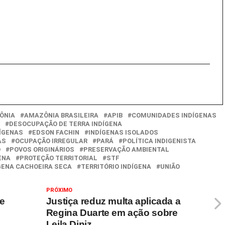
ÔNIA
AMAZÔNIA BRASILEIRA
APIB
COMUNIDADES INDÍGENAS
DESOCUPAÇÃO DE TERRA INDÍGENA
DÍGENAS
EDSON FACHIN
INDÍGENAS ISOLADOS
AS
OCUPAÇÃO IRREGULAR
PARÁ
POLÍTICA INDIGENISTA
O
POVOS ORIGINÁRIOS
PRESERVAÇÃO AMBIENTAL
ENA
PROTEÇÃO TERRITORIAL
STF
GENA CACHOEIRA SECA
TERRITÓRIO INDÍGENA
UNIÃO
PRÓXIMO
re
Justiça reduz multa aplicada a
Regina Duarte em ação sobre
Leila Diniz