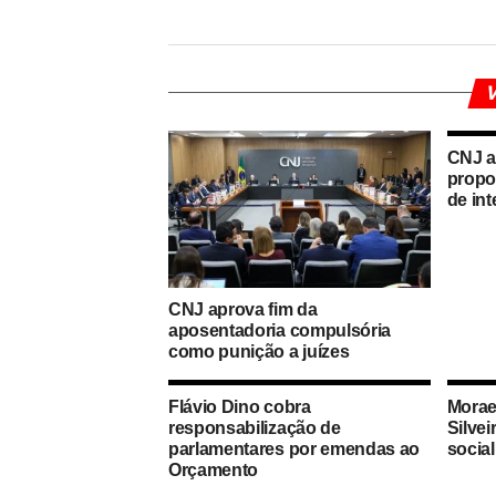
V
CNJ a
propos
de int
CNJ aprova fim da
aposentadoria compulsória
como punição a juízes
Flávio Dino cobra
Morae
responsabilização de
Silvei
parlamentares por emendas ao
social
Orçamento