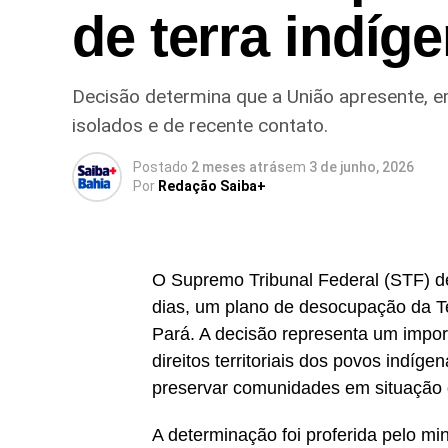
de terra indíg
Decisão determina que a União apresente, em
isolados e de recente contato.
Postado
2 meses atrás
em
3 de junho, 2026
Por
Redação Saiba+
O Supremo Tribunal Federal (STF) d
dias, um plano de desocupação da Te
Pará. A decisão representa um impor
direitos territoriais dos povos indíg
preservar comunidades em situação d
A determinação foi proferida pelo mi