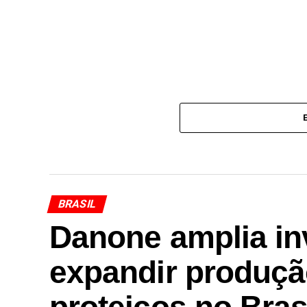
BRASIL
Danone amplia in
expandir produçã
proteicos no Bras