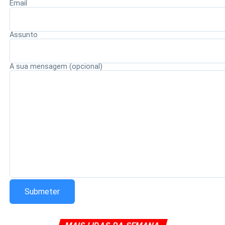
Email
para fortalecer a ética, a integridade e a responsabilidade
no exercício da magistratura.
Assunto
A sua mensagem (opcional)
Redação Saiba+