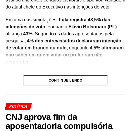
do atual chefe do Executivo nas intenções de voto.
Em uma das simulações,
Lula registra 48,5% das
intenções de voto
, enquanto
Flávio Bolsonaro (PL)
alcança
43%
. Segundo os dados apresentados pela
pesquisa,
4% dos entrevistados declararam intenção
de votar em branco ou nulo
, enquanto
4,5% afirmaram
não saber em quem votar ou preferiram não
responder
.
Os números refletem um recorte do cenário eleitoral no
CONTINUE LENDO
momento da realização do levantamento e servem como
um indicativo das preferências do eleitorado consultado.
Pesquisas de intenção de voto não representam
resultado definitivo das eleições
, mas são utilizadas
POLÍTICA
para acompanhar a evolução do cenário político e das
CNJ aprova fim da
tendências entre os eleitores.
aposentadoria compulsória
A divulgação do levantamento ocorre em meio às