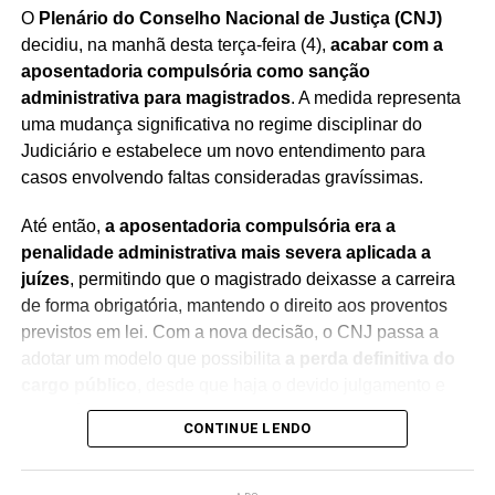
O
Plenário do Conselho Nacional de Justiça (CNJ)
decidiu, na manhã desta terça-feira (4),
acabar com a
aposentadoria compulsória como sanção
administrativa para magistrados
. A medida representa
uma mudança significativa no regime disciplinar do
Judiciário e estabelece um novo entendimento para
casos envolvendo faltas consideradas gravíssimas.
Até então,
a aposentadoria compulsória era a
penalidade administrativa mais severa aplicada a
juízes
, permitindo que o magistrado deixasse a carreira
de forma obrigatória, mantendo o direito aos proventos
previstos em lei. Com a nova decisão, o CNJ passa a
adotar um modelo que possibilita
a perda definitiva do
cargo público
, desde que haja o devido julgamento e
observância das regras constitucionais.
CONTINUE LENDO
A mudança foi debatida durante sessão presidida pelo
ministro Edson Fachin
, que também preside o