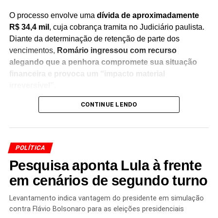
O processo envolve uma
dívida de aproximadamente
R$ 34,4 mil
, cuja cobrança tramita no Judiciário paulista.
Diante da determinação de retenção de parte dos
vencimentos,
Romário ingressou com recurso
alegando que a penhora compromete sua situação
financeira e provoca um “impacto material
irreversível”
.
CONTINUE LENDO
Na manifestação apresentada à Justiça, a defesa do
senador sustenta que
a retenção de 30% dos salários
seria ilegal
, argumentando que a medida afeta recursos
utilizados para sua manutenção pessoal e despesas do
POLÍTICA
cotidiano. O recurso solicita a revisão da decisão e a
Pesquisa aponta Lula à frente
suspensão da penhora enquanto o caso continua em
análise.
em cenários de segundo turno
O episódio acrescenta um novo capítulo à disputa judicial
Levantamento indica vantagem do presidente em simulação
contra Flávio Bolsonaro para as eleições presidenciais
entre Romário e Marco Polo Del Nero, que envolve a