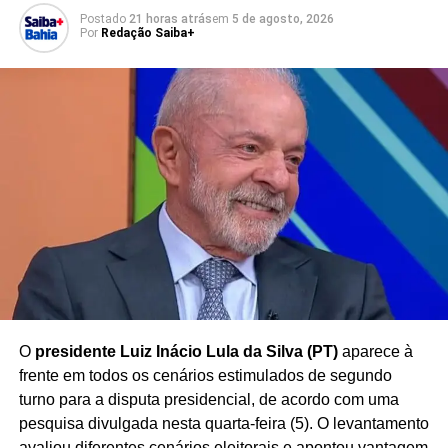
cobrança do débito.
A decisão definitiva dependerá da
Postado
21 horas atrás
em
5 de agosto, 2026
análise do recurso pelas instâncias competentes
, que
Por
Redação Saiba+
irão avaliar os argumentos apresentados pela defesa do
parlamentar.
Enquanto o processo segue em tramitação, o caso chama
atenção por envolver uma discussão sobre
a
possibilidade de penhora de parte da remuneração de
agentes públicos para quitação de dívidas
, tema
frequentemente debatido no âmbito do Poder Judiciário.
Redação Saiba+
O
presidente Luiz Inácio Lula da Silva (PT)
aparece à
frente em todos os cenários estimulados de segundo
turno para a disputa presidencial, de acordo com uma
pesquisa divulgada nesta quarta-feira (5). O levantamento
avaliou diferentes cenários eleitorais e apontou vantagem