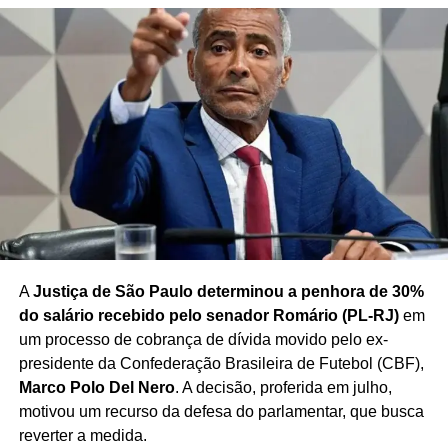
Redação Saiba+
TÓPICOS RELACIONADOS
ALEXANDRE DE MORAES
ANTISSEMITISMO NO BRASIL
BINYAMIN NETANYAHU
CONIB
DONALD TRUMP
EUA
FISESP
GAZA
HAMAS
HOLOCAUSTO
ISRAEL
JAIR BOLSONARO
LULA
PORTO ALEGRE
RELATÓRIO DIREITOS HUMANOS
VIOLÊNCIA POLICIAL
VLADIMIR ABREU DE OLIVEIRA
A
Justiça de São Paulo determinou a penhora de 30%
PRÓXIMO
do salário recebido pelo senador Romário (PL-RJ)
em
Alegações finais do “núcleo crucial” do caso de
um processo de cobrança de dívida movido pelo ex-
tentativa de golpe chegam ao STF
presidente da Confederação Brasileira de Futebol (CBF),
NÃO PERCA
Marco Polo Del Nero
. A decisão, proferida em julho,
Fux e Mendonça seguram processos que podem
motivou um recurso da defesa do parlamentar, que busca
afetar Bolsonaro no STF
reverter a medida.