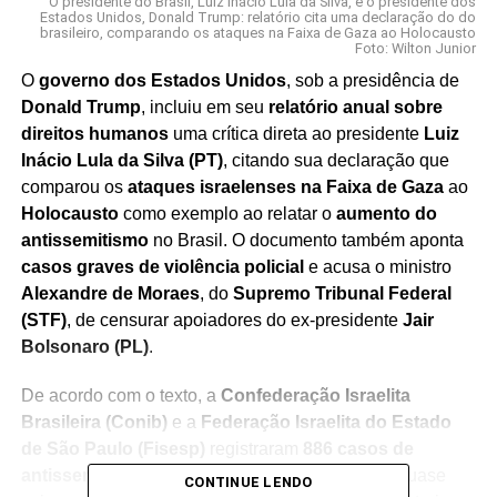
O presidente do Brasil, Luiz Inácio Lula da Silva, e o presidente dos
Estados Unidos, Donald Trump: relatório cita uma declaração do do
brasileiro, comparando os ataques na Faixa de Gaza ao Holocausto
Foto: Wilton Junior
O
governo dos Estados Unidos
, sob a presidência de
Donald Trump
, incluiu em seu
relatório anual sobre
direitos humanos
uma crítica direta ao presidente
Luiz
Inácio Lula da Silva (PT)
, citando sua declaração que
comparou os
ataques israelenses na Faixa de Gaza
ao
Holocausto
como exemplo ao relatar o
aumento do
antissemitismo
no Brasil. O documento também aponta
casos graves de violência policial
e acusa o ministro
Alexandre de Moraes
, do
Supremo Tribunal Federal
(STF)
, de censurar apoiadores do ex-presidente
Jair
Bolsonaro (PL)
.
De acordo com o texto, a
Confederação Israelita
Brasileira (Conib)
e a
Federação Israelita do Estado
de São Paulo (Fisesp)
registraram
886 casos de
antissemitismo entre janeiro e maio de 2024
, quase
CONTINUE LENDO