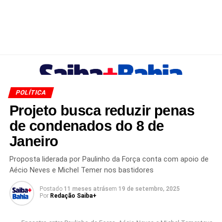
POLÍTICA
Projeto busca reduzir penas
de condenados do 8 de
Janeiro
Proposta liderada por Paulinho da Força conta com apoio de
Aécio Neves e Michel Temer nos bastidores
Postado
11 meses atrás
em
19 de setembro, 2025
Por
Redação Saiba+