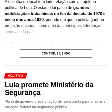
A escolha do local tem forte relação com a trajetória
política de Lula. O estádio foi palco de
grandes
mobilizações trabalhistas no fim da década de 1970 e
início dos anos 1980
, período em que o petista ganhou
projeção nacional como uma das principais lideranças
sindicais do país.
O ato deverá reunir apoiadores e integrantes da base
política de Lula em um momento considerado estratégico
CONTINUE LENDO
para a disputa eleitoral. A expectativa é de que o encontro
também seja marcado por discursos sobre a trajetória
política do presidente e os próximos passos de seu
projeto eleitoral.
POLÍTICA
Lula promete Ministério da
A realização do evento em
São Bernardo do Campo
resgata um dos principais símbolos da história política de
Segurança
Lula. Foi na região do ABC paulista que o petista
construiu sua trajetória sindical antes de ingressar
Plano de governo prevê criação de nova pasta para ampliar a
atuação federal na segurança pública
definitivamente na política partidária.