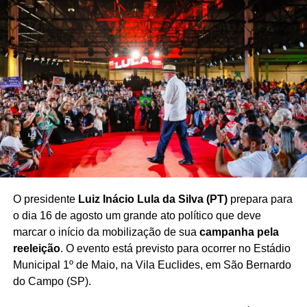
TÓPICOS RELACIONADOS
AÉCIO NEVES REDUÇÃO PENAS
ANISTIA 8 DE JANEIRO
CONGRESSO PROJETO ATOS GOLPISTAS
MICHEL TEMER BASTIDORES 8 DE JANEIRO
PAULINHO DA FORÇA 8 DE JANEIRO
PROJETO DE LEI 8 DE JANEIRO
REDUÇÃO DE PENAS 8 DE JANEIRO
REVISÃO PENAS MANIFESTANTES 8 DE JANEIRO.
STF CONDENADOS 8 DE JANEIRO
PRÓXIMO
Paulinho da Força propõe “PL da Dosimetria”
para reduzir penas do 8 de Janeiro
O presidente
Luiz Inácio Lula da Silva (PT)
prepara para
NÃO PERCA
‘Não pode avançar’: PEC da Blindagem é
o dia 16 de agosto um grande ato político que deve
criticada por Jerônimo
marcar o início da mobilização de sua
campanha pela
reeleição
. O evento está previsto para ocorrer no Estádio
Municipal 1º de Maio, na Vila Euclides, em São Bernardo
do Campo (SP).