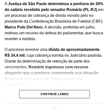
A
Justiça de São Paulo determinou a penhora de 30%
do salário recebido pelo senador Romário (PL-RJ)
em
um processo de cobrança de dívida movido pelo ex-
presidente da Confederação Brasileira de Futebol (CBF),
Marco Polo Del Nero
. A decisão, proferida em julho,
motivou um recurso da defesa do parlamentar, que busca
reverter a medida.
O processo envolve uma
dívida de aproximadamente
R$ 34,4 mil
, cuja cobrança tramita no Judiciário paulista.
Diante da determinação de retenção de parte dos
vencimentos,
Romário ingressou com recurso
alegando que a penhora compromete sua situação
financeira e provoca um “impacto material
irreversível”
.
CONTINUE LENDO
Na manifestação apresentada à Justiça, a defesa do
senador sustenta que
a retenção de 30% dos salários
seria ilegal
, argumentando que a medida afeta recursos