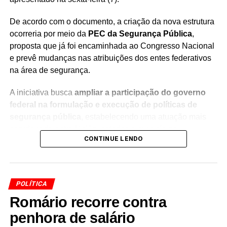
De acordo com o documento, a criação da nova estrutura
ocorreria por meio da
PEC da Segurança Pública
,
proposta que já foi encaminhada ao Congresso Nacional
e prevê mudanças nas atribuições dos entes federativos
na área de segurança.
A iniciativa busca
ampliar a participação do governo
federal na formulação e execução de políticas de
segurança pública
, estabelecendo uma atuação mais
coordenada entre União, estados e municípios.
CONTINUE LENDO
A nova pasta teria entre suas principais funções a
coordenação da execução das políticas nacionais de
segurança pública
dentro do
Sistema Único de
POLÍTICA
Segurança Pública (Susp)
.
Romário recorre contra
A proposta apresentada por Lula prevê, portanto, uma
penhora de salário
mudança na estrutura federal responsável pela área, com