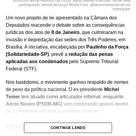
Encontro entre Paulinho da Força, Aécio Neves e Michel Temer teve
participação virtual de Hugo Motta Foto: @aecionevesoficial via
Instagram
Um novo projeto de lei apresentado na Câmara dos
Deputados reacende o debate sobre as consequências
jurídicas dos atos de
8 de Janeiro
, que culminaram na
invasão e depredação das sedes dos Três Poderes, em
Brasília. A iniciativa, encabeçada por
Paulinho da Força
(Solidariedade-SP)
, prevê a
redução das penas
aplicadas aos condenados
pelo Supremo Tribunal
Federal (STF).
Nos bastidores, o movimento ganhou respaldo de nomes
de peso da política nacional. O ex-presidente
Michel
Temer
tem atuado como articulador informal, enquanto
Aécio Neves (PSDB-MG)
vem costurando apoios dentro
do Congresso para que a proposta avance.
Objetivo da proposta
CONTINUE LENDO