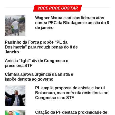
De acordo com defensores do texto, a ideia central não é
VOCÊ PODE GOSTAR
promover anistia ampla, mas sim oferecer uma
“revisão
proporcional” das penas
, consideradas excessivas por
Wagner Moura e artistas lideram atos
setores políticos e jurídicos. O projeto busca diferenciar
contra PEC da Blindagem e anistia do 8
aqueles que foram identificados como financiadores ou
de janeiro
líderes da trama golpista, dos cidadãos que participaram
sem envolvimento direto na organização.
Paulinho da Força propõe “PL da
Dosimetria” para reduzir penas do 8 de
Resistência e tensões
Janeiro
Anistia “light” divide Congresso e
A proposta já encontra resistência entre governistas e
pressiona STF
parte da oposição. Críticos afirmam que a medida pode
ser interpretada como um
afrouxamento da
Câmara aprova urgência da anistia e
impõe derrota ao governo
responsabilização
pelos ataques à democracia.
Integrantes da base aliada do governo apontam que
PL amplia proposta de anistia e inclui
qualquer redução das condenações pode gerar desgaste
Bolsonaro, mas enfrenta resistência no
Congresso e no STF
político e questionamentos sobre a legitimidade do STF.
Por outro lado, apoiadores destacam que a iniciativa
Citação da PF destaca proximidade de