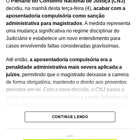
O
Plenário do Conselho Nacional de Justiça (CNJ)
decidiu, na manhã desta terça-feira (4),
acabar com a
aposentadoria compulsória como sanção
administrativa para magistrados
. A medida representa
uma mudança significativa no regime disciplinar do
Judiciário e estabelece um novo entendimento para
casos envolvendo faltas consideradas gravíssimas.
Até então,
a aposentadoria compulsória era a
penalidade administrativa mais severa aplicada a
juízes
, permitindo que o magistrado deixasse a carreira
de forma obrigatória, mantendo o direito aos proventos
previstos em lei. Com a nova decisão, o CNJ passa a
adotar um modelo que possibilita
a perda definitiva do
cargo público
, desde que haja o devido julgamento e
observância das regras constitucionais.
CONTINUE LENDO
A mudança foi debatida durante sessão presidida pelo
ministro Edson Fachin
, que também preside o
ADS