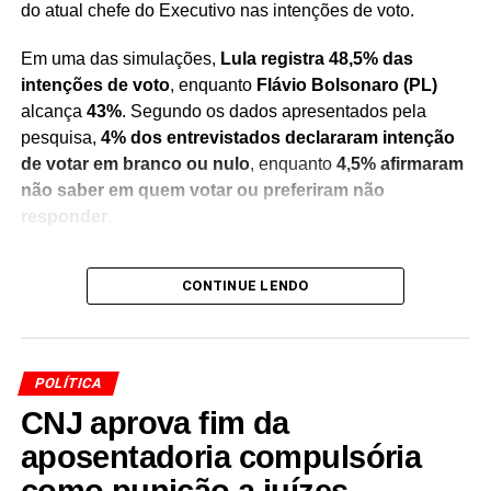
do atual chefe do Executivo nas intenções de voto.
Em uma das simulações,
Lula registra 48,5% das
intenções de voto
, enquanto
Flávio Bolsonaro (PL)
alcança
43%
. Segundo os dados apresentados pela
pesquisa,
4% dos entrevistados declararam intenção
de votar em branco ou nulo
, enquanto
4,5% afirmaram
não saber em quem votar ou preferiram não
responder
.
Os números refletem um recorte do cenário eleitoral no
CONTINUE LENDO
momento da realização do levantamento e servem como
um indicativo das preferências do eleitorado consultado.
Pesquisas de intenção de voto não representam
resultado definitivo das eleições
, mas são utilizadas
POLÍTICA
para acompanhar a evolução do cenário político e das
CNJ aprova fim da
tendências entre os eleitores.
aposentadoria compulsória
A divulgação do levantamento ocorre em meio às
como punição a juízes