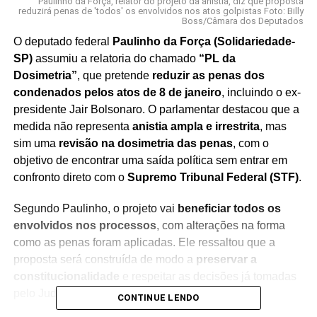
Paulinho da Força, relator do projeto da anistia, diz que proposta
reduzirá penas de 'todos' os envolvidos nos atos golpistas Foto: Billy
Boss/Câmara dos Deputados
O deputado federal
Paulinho da Força (Solidariedade-
SP)
assumiu a relatoria do chamado
“PL da
Dosimetria”
, que pretende
reduzir as penas dos
condenados pelos atos de 8 de janeiro
, incluindo o ex-
presidente Jair Bolsonaro. O parlamentar destacou que a
medida não representa
anistia ampla e irrestrita
, mas
sim uma
revisão na dosimetria das penas
, com o
objetivo de encontrar uma saída política sem entrar em
confronto direto com o
Supremo Tribunal Federal (STF)
.
Segundo Paulinho, o projeto vai
beneficiar todos os
envolvidos nos processos
, com alterações na forma
como as penas foram aplicadas. Ele ressaltou que a
proposta será construída de modo a
preservar a
constitucionalidade
e respeitar as decisões já tomadas
pelo Judiciário.
CONTINUE LENDO