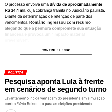
O processo envolve uma
dívida de aproximadamente
R$ 34,4 mil
, cuja cobrança tramita no Judiciário paulista.
Diante da determinação de retenção de parte dos
vencimentos,
Romário ingressou com recurso
alegando que a penhora compromete sua situação
financeira e provoca um “impacto material
irreversível”
.
CONTINUE LENDO
Na manifestação apresentada à Justiça, a defesa do
senador sustenta que
a retenção de 30% dos salários
seria ilegal
, argumentando que a medida afeta recursos
utilizados para sua manutenção pessoal e despesas do
POLÍTICA
cotidiano. O recurso solicita a revisão da decisão e a
Pesquisa aponta Lula à frente
suspensão da penhora enquanto o caso continua em
análise.
em cenários de segundo turno
O episódio acrescenta um novo capítulo à disputa judicial
Levantamento indica vantagem do presidente em simulação
contra Flávio Bolsonaro para as eleições presidenciais
entre Romário e Marco Polo Del Nero, que envolve a
cobrança do débito.
A decisão definitiva dependerá da