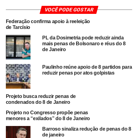
Proposta em detalhes
VOCÊ PODE GOSTAR
O texto prevê
redução proporcional das
Federação confirma apoio à reeleição
condenações
, sem extinguir os processos.
de Tarcísio
A iniciativa busca atender
desde manifestantes
PL da Dosimetria pode reduzir ainda
mais penas de Bolsonaro e réus do 8
com participação menor até líderes políticos
.
de Janeiro
O projeto deverá tramitar em regime de urgência
para acelerar a votação na Câmara.
Paulinho reúne apoio de 8 partidos para
reduzir penas por atos golpistas
Repercussões políticas
Nos bastidores, a proposta é vista como uma alternativa à
rejeitada ideia de anistia geral. Para aliados, o
PL da
Projeto busca reduzir penas de
condenados do 8 de Janeiro
Dosimetria
representa um caminho mais viável para
aliviar as punições sem abrir espaço para confrontos
Projeto no Congresso propõe penas
institucionais. Já críticos afirmam que a medida pode
menores a “exilados” do 8 de Janeiro
enfraquecer a resposta judicial aos ataques ao
Barroso sinaliza redução de penas do 8
Estado Democrático de Direito
.
de janeiro