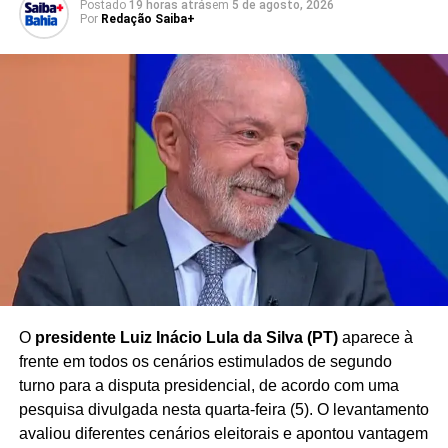
Postado
19 horas atrás
em
5 de agosto, 2026
análise do recurso pelas instâncias competentes
, que
Por
Redação Saiba+
irão avaliar os argumentos apresentados pela defesa do
parlamentar.
Enquanto o processo segue em tramitação, o caso chama
atenção por envolver uma discussão sobre
a
possibilidade de penhora de parte da remuneração de
agentes públicos para quitação de dívidas
, tema
frequentemente debatido no âmbito do Poder Judiciário.
Redação Saiba+
O
presidente Luiz Inácio Lula da Silva (PT)
aparece à
frente em todos os cenários estimulados de segundo
turno para a disputa presidencial, de acordo com uma
pesquisa divulgada nesta quarta-feira (5). O levantamento
avaliou diferentes cenários eleitorais e apontou vantagem