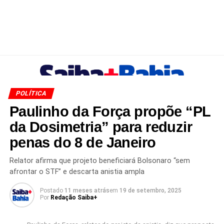
POLÍTICA
Paulinho da Força propõe “PL
da Dosimetria” para reduzir
penas do 8 de Janeiro
Relator afirma que projeto beneficiará Bolsonaro “sem
afrontar o STF” e descarta anistia ampla
Postado
11 meses atrás
em
19 de setembro, 2025
Por
Redação Saiba+