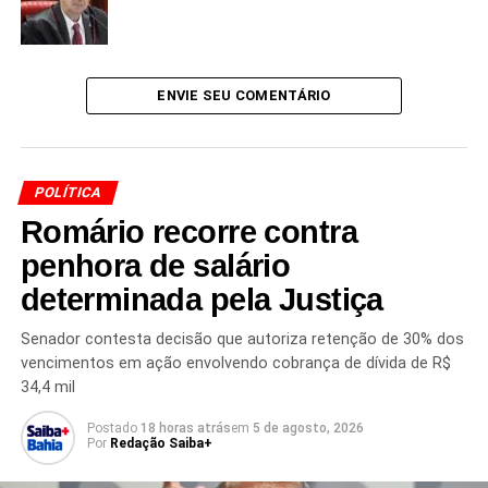
Paulinho da Força reforçou que a iniciativa não será
construída para salvar “casos individuais”, mas sim para
criar uma regra aplicável a todos os envolvidos
. Caso
ENVIE SEU COMENTÁRIO
aprovado, o projeto poderá modificar de forma
significativa o cenário jurídico das condenações, trazendo
impactos políticos de grande alcance.
POLÍTICA
Romário recorre contra
penhora de salário
Redação Saiba+
determinada pela Justiça
Senador contesta decisão que autoriza retenção de 30% dos
vencimentos em ação envolvendo cobrança de dívida de R$
34,4 mil
Postado
18 horas atrás
em
5 de agosto, 2026
Por
Redação Saiba+
TÓPICOS RELACIONADOS
8 DE JANEIRO CONDENADOS
ANISTIA PARCIAL
BOLSONARO REDUÇÃO DE PENAS