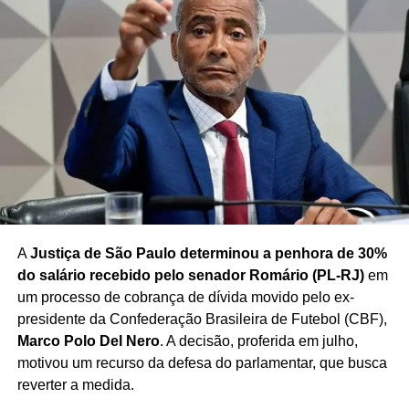
DOSIMETRIA PENAL BRASIL
PAULINHO DA FORÇA
PL DA DOSIMETRIA
POLÍTICA CONGRESSO
PROJETO DE LEI 8 DE JANEIRO
REDUÇÃO DAS PENAS STF
STF E ANISTIA.
PRÓXIMO
Brasil reage a restrições de visto impostas a
ministro Padilha
NÃO PERCA
Projeto busca reduzir penas de condenados do 8
de Janeiro
A
Justiça de São Paulo determinou a penhora de 30%
do salário recebido pelo senador Romário (PL-RJ)
em
um processo de cobrança de dívida movido pelo ex-
presidente da Confederação Brasileira de Futebol (CBF),
Marco Polo Del Nero
. A decisão, proferida em julho,
motivou um recurso da defesa do parlamentar, que busca
reverter a medida.