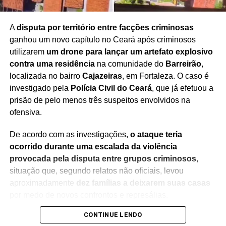
Redação Saiba+
A
disputa por território entre facções criminosas
ganhou um novo capítulo no Ceará após criminosos
utilizarem
um drone para lançar um artefato explosivo
contra uma residência
na comunidade do
Barreirão
,
localizada no bairro
Cajazeiras
, em Fortaleza. O caso é
investigado pela
Polícia Civil do Ceará
, que já efetuou a
prisão de pelo menos três suspeitos envolvidos na
ofensiva.
De acordo com as investigações,
o ataque teria
ocorrido durante uma escalada da violência
provocada pela disputa entre grupos criminosos
,
situação que, segundo relatos não oficiais, levou
aproximadamente
dez famílias a deixarem suas casas
por medo de novos confrontos e represálias.
CONTINUE LENDO
A ocorrência ganhou ampla repercussão após a