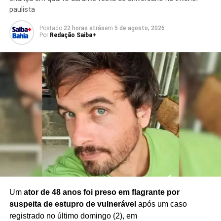
paulista
Postado
22 horas atrás
em
5 de agosto, 2026
Por
Redação Saiba+
TÓPICOS RELACIONADOS
BDM INVESTIGAÇÃO
BONDE DO MALUCO
COMANDO VERMELHO CV
CRIME ORGANIZADO BAHIA
DANIEL ARAÚJO GONDIM
DESAPARECIMENTO MINEIRO BAHIA
FACÇÕES CRIMINOSAS BAHIA
RESGATE SEQUESTRO BAHIA
SEGURANÇA PÚBLICA ILHA DE ITAPARICA
SEQUESTRO ITAPARICA
PRÓXIMO
Empresário de postos de combustível é alvo de
operação por agiotagem e fraudes em licitações
na Bahia
NÃO PERCA
Trabalho escravo é flagrado a 200 m da sede da
polícia em Salvador
Um
ator de 48 anos foi preso em flagrante por
suspeita de estupro de vulnerável
após um caso
registrado no último domingo (2), em