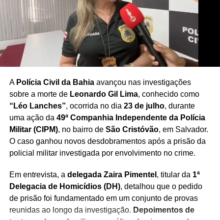
região.
Redação Saiba+
A
Polícia Civil da Bahia
avançou nas investigações
sobre a morte de
Leonardo Gil Lima
, conhecido como
“Léo Lanches”
, ocorrida no dia
23 de julho
, durante
uma ação da
49ª Companhia Independente da Polícia
Militar (CIPM)
, no bairro de
São Cristóvão
, em Salvador.
O caso ganhou novos desdobramentos após a prisão da
policial militar investigada por envolvimento no crime.
Em entrevista, a
delegada Zaira Pimentel
, titular da
1ª
Delegacia de Homicídios (DH)
, detalhou que o pedido
de prisão foi fundamentado em um conjunto de provas
reunidas ao longo da investigação.
Depoimentos de