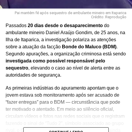
Pai mantém fé após sequestro de ambulante mineiro em Itaparica
Crédito: Reprodução
Passados
20 dias desde o desaparecimento
do
ambulante mineiro Daniel Araújo Gondim, de 25 anos, na
Ilha de Itaparica, a investigação polariza as atenções
sobre a atuação da facção
Bonde do Maluco (BDM)
.
Segundo apurações, a organização criminosa está sendo
investigada como possível responsável pelo
sequestro
, elevando o caso ao nível de alerta entre as
autoridades de segurança.
As primeiras indústrias do apuramento apontam que o
jovem estava sob monitoramento após ser acusado de
“fazer entregas” para o BDM — circunstância que pode
ter motivado o atentado. Em meio ao silêncio oficial,
circulam vídeos e fotos nas redes sociais que o registram
fazendo o sinal de “Tudo 2”, símbolo associado ao grupo
rival, o Comando Vermelho (CV), o que complica ainda