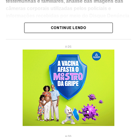
testemunhas e familiares, análise das imagens das
câmeras corporais utilizadas pelos policiais e
informações recebidas por meio do Disque Denúncia
foram considerados fundamentais para a elucidação
CONTINUE LENDO
do caso
.
Segundo a delegada, o material coletado permitiu que a
ADS
Polícia Civil encaminhasse ao Poder Judiciário o pedido
de prisão preventiva da policial militar, que foi cumprido
na última terça-feira (4).
A investigada está custodiada
no Batalhão de Choque da Polícia Militar, em Lauro de
Freitas
, e deverá passar por
audiência de custódia
nesta quarta-feira (5)
.
Durante o depoimento prestado à Polícia Civil,
a policial
exerceu o direito constitucional de permanecer em
silêncio
, enquanto as investigações continuam para
esclarecer todas as circunstâncias que envolveram a
ocorrência registrada em São Cristóvão.
ADS