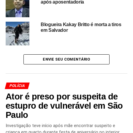
após aposentadoria
autoridades
para desvendar o desaparecimento e evitar
a sensação de impunidade.
Blogueira Kakay Britto é morta a tiros
Em resumo, o sequestro de Daniel Araújo Gondim expõe
em Salvador
não apenas a atuação violenta de grupos criminosos
como o Bonde do Maluco, mas também o vácuo de
certezas que assola as famílias e a sociedade. A
investigação em curso define-se como um teste de
ENVIE SEU COMENTÁRIO
eficácia das forças de segurança
, da inteligência
policial e da capacidade de impedir que o mistério se
torne mar­ca registrada de mais um desaparecimento sem
solução.
POLÍCIA
Ator é preso por suspeita de
estupro de vulnerável em São
Redação Saiba+
Paulo
Investigação teve início após mãe encontrar suspeito e
criança em quarto durante festa de aniversário no interior