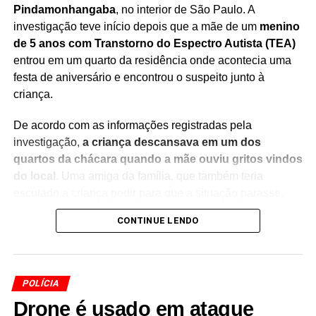
Pindamonhangaba
, no interior de São Paulo. A
investigação teve início depois que a mãe de um
menino
de 5 anos com Transtorno do Espectro Autista (TEA)
entrou em um quarto da residência onde acontecia uma
festa de aniversário e encontrou o suspeito junto à
criança.
De acordo com as informações registradas pela
investigação,
a criança descansava em um dos
quartos da chácara quando a mãe ouviu gritos vindos
do local
. Uma amiga da família, que também teria
escutado a criança pedir para que a situação parasse,
acompanhou a mulher até o cômodo para verificar o que
CONTINUE LENDO
estava acontecendo.
Ao entrar no quarto,
a mãe encontrou o suspeito e a
criança sem roupas sobre a cama
. Conforme o boletim
POLÍCIA
de ocorrência, o menino demonstrava sinais de
Drone é usado em ataque
desconforto e se queixava de dores. A testemunha relatou