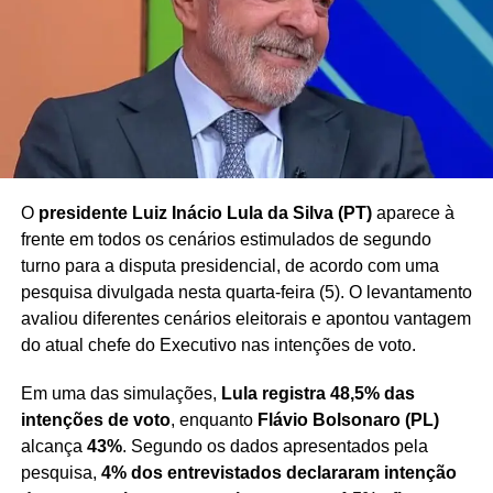
possibilidade de penhora de parte da remuneração de
agentes públicos para quitação de dívidas
, tema
frequentemente debatido no âmbito do Poder Judiciário.
Redação Saiba+
O
presidente Luiz Inácio Lula da Silva (PT)
aparece à
frente em todos os cenários estimulados de segundo
turno para a disputa presidencial, de acordo com uma
pesquisa divulgada nesta quarta-feira (5). O levantamento
avaliou diferentes cenários eleitorais e apontou vantagem
do atual chefe do Executivo nas intenções de voto.
Em uma das simulações,
Lula registra 48,5% das
intenções de voto
, enquanto
Flávio Bolsonaro (PL)
alcança
43%
. Segundo os dados apresentados pela
pesquisa,
4% dos entrevistados declararam intenção