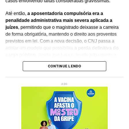
casos envolvendo faltas consideradas gravíssimas.
Até então,
a aposentadoria compulsória era a
penalidade administrativa mais severa aplicada a
juízes
, permitindo que o magistrado deixasse a carreira
de forma obrigatória, mantendo o direito aos proventos
previstos em lei. Com a nova decisão, o CNJ passa a
adotar um modelo que possibilita
a perda definitiva do
cargo público
, desde que haja o devido julgamento e
observância das regras constitucionais.
CONTINUE LENDO
A mudança foi debatida durante sessão presidida pelo
ministro Edson Fachin
, que também preside o
ADS
Supremo Tribunal Federal (STF)
. Na abertura dos
trabalhos, o ministro destacou a importância do debate
institucional e ressaltou que a decisão representa um
avanço no aperfeiçoamento dos mecanismos de
responsabilização e integridade no Poder Judiciário.
A nova diretriz fortalece a responsabilização de