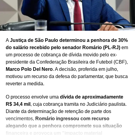
PEC do fim da escala 6×1 segue sem relator no
Senado
NÃO PERCA
Prefeito de Santana declara apoio a Jerônimo
A
Justiça de São Paulo determinou a penhora de 30%
do salário recebido pelo senador Romário (PL-RJ)
em
um processo de cobrança de dívida movido pelo ex-
presidente da Confederação Brasileira de Futebol (CBF),
Marco Polo Del Nero
. A decisão, proferida em julho,
motivou um recurso da defesa do parlamentar, que busca
reverter a medida.
O processo envolve uma
dívida de aproximadamente
R$ 34,4 mil
, cuja cobrança tramita no Judiciário paulista.
Diante da determinação de retenção de parte dos
vencimentos,
Romário ingressou com recurso
alegando que a penhora compromete sua situação
financeira e provoca um “impacto material