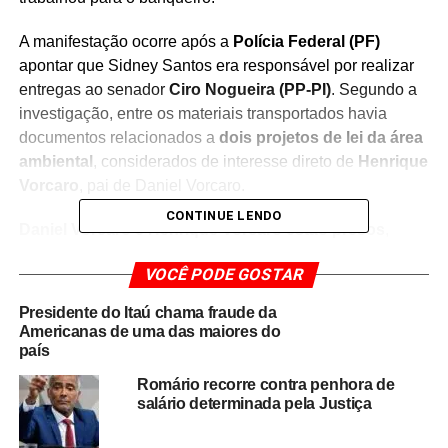
A manifestação ocorre após a
Polícia Federal (PF)
apontar que Sidney Santos era responsável por realizar
entregas ao senador
Ciro Nogueira (PP-PI)
. Segundo a
investigação, entre os materiais transportados havia
documentos relacionados a
dois projetos de lei da área
ambiental
, considerados de interesse direto de
Henrique
Vorcaro
, pai de Daniel Vorcaro.
CONTINUE LENDO
Daniel Vorcaro e Henrique Vorcaro estão presos
,
conforme informações ligadas à investigação conduzida
VOCÊ PODE GOSTAR
pela Polícia Federal. As apurações buscam esclarecer a
relação entre a circulação desses documentos e
Presidente do Itaú chama fraude da
possíveis irregularidades envolvendo interesses privados
Americanas de uma das maiores do
e articulações políticas.
país
Romário recorre contra penhora de
Ao comentar o caso, Sidney Santos afirmou que apenas
salário determinada pela Justiça
executava seu trabalho como motorista e reforçou o
desejo de não ter qualquer envolvimento com os fatos