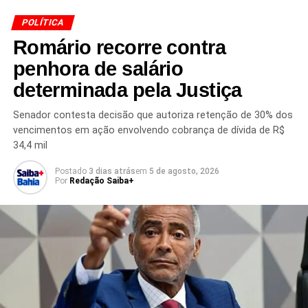
POLÍTICA
Romário recorre contra
Redação Saiba+
penhora de salário
determinada pela Justiça
Senador contesta decisão que autoriza retenção de 30% dos
vencimentos em ação envolvendo cobrança de dívida de R$
34,4 mil
Postado
3 dias atrás
em
5 de agosto, 2026
Por
Redação Saiba+
TÓPICOS RELACIONADOS
BANQUEIRO DANIEL VORCARO
BRASÍLIA
CIRO NOGUEIRA
CONGRESSO NACIONAL
DANIEL VORCARO
DOCUMENTOS AMBIENTAIS
HENRIQUE VORCARO
INVESTIGAÇÃO CRIMINAL
INVESTIGAÇÃO PF
MEIO AMBIENTE
MOTORISTA DANIEL VORCARO
NOTÍCIAS DE POLÍTICA
OPERAÇÃO POLÍCIA FEDERAL
PF
POLÍCIA FEDERAL
POLÍTICA BRASILEIRA
PROJETOS AMBIENTAIS
SENADOR CIRO NOGUEIRA
SIDNEY SANTOS
PRÓXIMO