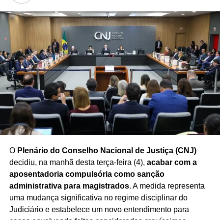
O cenário político segue em constante transformação, e
especialistas destacam que
as intenções de voto
podem variar ao longo do processo eleitoral
,
influenciadas por fatores econômicos, sociais, decisões
partidárias e acontecimentos do cenário nacional.
Redação Saiba+
O
Plenário do Conselho Nacional de Justiça (CNJ)
decidiu, na manhã desta terça-feira (4),
acabar com a
aposentadoria compulsória como sanção
administrativa para magistrados
. A medida representa
uma mudança significativa no regime disciplinar do
Judiciário e estabelece um novo entendimento para