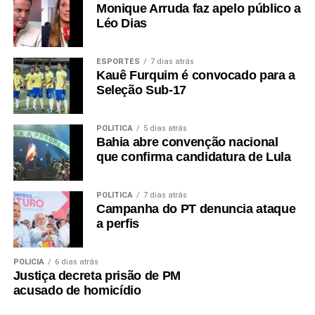
Monique Arruda faz apelo público a
Léo Dias
ESPORTES
7 dias atrás
Kauê Furquim é convocado para a
Seleção Sub-17
POLÍTICA
5 dias atrás
Bahia abre convenção nacional
que confirma candidatura de Lula
POLÍTICA
7 dias atrás
Campanha do PT denuncia ataque
a perfis
POLÍCIA
6 dias atrás
Justiça decreta prisão de PM
acusado de homicídio