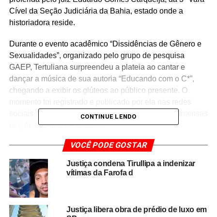
Cível da Seção Judiciária da Bahia, estado onde a
historiadora reside.
Durante o evento acadêmico “Dissidências de Gênero e
Sexualidades”, organizado pelo grupo de pesquisa
GAEP, Tertuliana surpreendeu a plateia ao cantar e
dançar a música de sua autoria “Educando com o C*”,
chegando a exibir os glúteos ao público presente. O
momento foi registrado e publicado por ela nas redes
sociais, viralizando nacionalmente e provocando intensas
CONTINUE LENDO
reações políticas e sociais.
VOCÊ PODE GOSTAR
Em resposta, a UFMA considerou o episódio um “ato
isolado”, mas alegou que a exposição causou prejuízos à
Justiça condena Tirullipa a indenizar
imagem institucional e sociais, solicitando à Justiça a
vítimas da Farofa d
imposição de multa diária de R$ 5 mil caso Tertuliana
continuasse associando indevidamente seu nome à
instituição. A universidade também alega que a autora
Justiça libera obra de prédio de luxo em
estaria monetizando o conteúdo ao divulgar vídeos