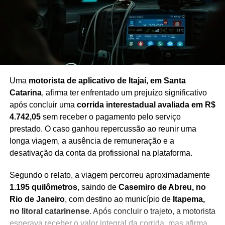
às negociações políticas e à definição de pautas
prioritárias até a realização das eleições.
Redação Saiba+
Uma
motorista de aplicativo de Itajaí, em Santa
Catarina
, afirma ter enfrentado um prejuízo significativo
após concluir uma
corrida interestadual avaliada em R$
4.742,05
sem receber o pagamento pelo serviço
prestado. O caso ganhou repercussão ao reunir uma
longa viagem, a ausência de remuneração e a
desativação da conta da profissional na plataforma.
Segundo o relato, a viagem percorreu aproximadamente
1.195 quilômetros
, saindo de
Casemiro de Abreu, no
Rio de Janeiro
, com destino ao município de
Itapema,
no litoral catarinense
. Após concluir o trajeto, a motorista
esperava receber o valor integral da corrida, mas afirma