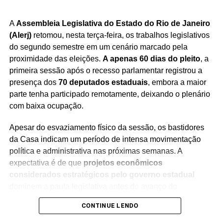
O mercado de alimentos funcionais e proteicos tem
apresentado crescimento consistente no país,
A
Assembleia Legislativa do Estado do Rio de Janeiro
impulsionado por consumidores interessados em hábitos
(Alerj)
retomou, nesta terça-feira, os trabalhos legislativos
de vida mais saudáveis.
Com a expansão da produção,
do segundo semestre em um cenário marcado pela
a Danone busca atender à demanda crescente e
proximidade das eleições.
A apenas 60 dias do pleito
, a
consolidar sua liderança em uma categoria que
primeira sessão após o recesso parlamentar registrou a
ganha cada vez mais espaço nas gôndolas e na
presença dos
70 deputados estaduais
, embora a maior
preferência dos brasileiros.
parte tenha participado remotamente, deixando o plenário
com baixa ocupação.
Apesar do esvaziamento físico da sessão, os bastidores
da Casa indicam um período de intensa movimentação
Redação Saiba+
política e administrativa nas próximas semanas. A
expectativa é de que
projetos econômicos
considerados estratégicos pelo governo estadual
dominem a pauta legislativa antes do avanço do
calendário eleitoral.
CONTINUE LENDO
Outro tema que deve mobilizar as discussões na Alerj é a