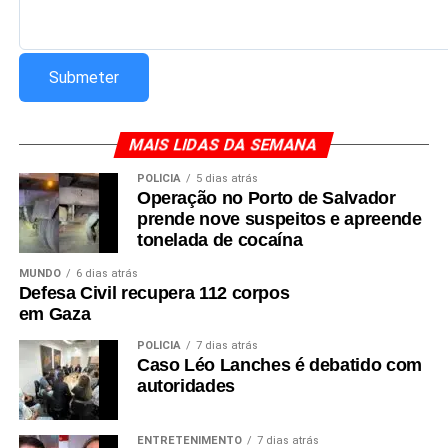
MAIS LIDAS DA SEMANA
POLÍCIA
5 dias atrás
Operação no Porto de Salvador
prende nove suspeitos e apreende
tonelada de cocaína
MUNDO
6 dias atrás
Defesa Civil recupera 112 corpos
em Gaza
POLÍCIA
7 dias atrás
Caso Léo Lanches é debatido com
autoridades
ENTRETENIMENTO
7 dias atrás