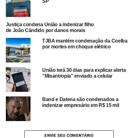
SP
adultos em plataformas como o Privacy, além da venda
de livros.
Justiça condena União a indenizar filho
No entanto, em decisão liminar proferida em abril, o juiz
de João Cândido por danos morais
rejeitou a solicitação da UFMA, alegando ausência de
TJBA mantém condenação da Coelba
provas concretas de que Tertuliana tenha reiterado a
por mortes em choque elétrico
conduta de forma indevida ou lucrado diretamente com a
associação ao nome da instituição.
União terá 30 dias para explicar alerta
“Não há qualquer elemento que demonstre, de forma
“Misantropia” enviado a celular
minimamente segura, a reiteração da conduta ou a
manutenção do comportamento reputado lesivo”,
argumentou o magistrado.
Band e Datena são condenados a
“O simples receio de repetição do fato não é suficiente
indenizar empresário em R$ 15 mil
para justificar a concessão da medida, sob risco de violar
a liberdade de expressão.”
A UFMA afirmou que irá recorrer da decisão e que não
ENVIE SEU COMENTÁRIO
comentará o caso fora dos autos. A ação de indenização