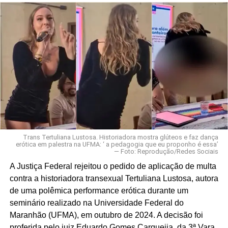
Trans Tertuliana Lustosa. Historiadora mostra glúteos e faz dança
erótica em palestra na UFMA: ‘ a pedagogia que eu proponho é essa’
— Foto: Reprodução/Redes Sociais
A Justiça Federal rejeitou o pedido de aplicação de multa
contra a historiadora transexual Tertuliana Lustosa, autora
de uma polêmica performance erótica durante um
seminário realizado na Universidade Federal do
Maranhão (UFMA), em outubro de 2024. A decisão foi
proferida pelo juiz Eduardo Gomes Carqueija, da 3ª Vara