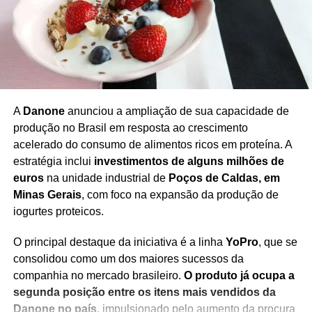
A
Danone
anunciou a ampliação de sua capacidade de
TÓPICOS RELACIONADOS
CENSURA ACADÊMICA
DANOS MORAIS
DECISÃO LIMINAR
EDUCAÇÃO PÚBLICA
produção no Brasil em resposta ao crescimento
EVENTO ACADÊMICO
GRUPO GAEP
JUSTIÇA FEDERAL
acelerado do consumo de alimentos ricos em proteína. A
LIBERDADE DE EXPRESSÃO
MULTA NEGADA
PERFORMANCE ARTÍSTICA
PERFORMANCE ERÓTICA
estratégia inclui
investimentos de alguns milhões de
POLÍTICA E EDUCAÇÃO
TERTULIANA LUSTOSA
UFMA
euros
na unidade industrial de
Poços de Caldas, em
UNIVERSIDADES FEDERAIS
VIRALIZAÇÃO REDES SOCIAIS
Minas Gerais
, com foco na expansão da produção de
PRÓXIMO
iogurtes proteicos.
Bolsonaro agradece Trump e fala em
“perseguição política”
O principal destaque da iniciativa é a linha
YoPro
, que se
consolidou como um dos maiores sucessos da
NÃO PERCA
Dólar sobe e economistas elevam previsão do
companhia no mercado brasileiro.
O produto já ocupa a
PIB e cortam expectativa de inflação
segunda posição entre os itens mais vendidos da
Danone no país
, impulsionado pelo aumento da procura