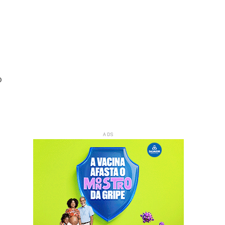
o
ADS