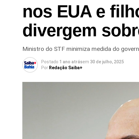
nos EUA e fil
divergem sobr
Ministro do STF minimiza medida do governo
Postado
1 ano atrás
em
30 de julho, 2025
Por
Redação Saiba+