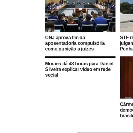
CNJ aprova fim da
STF r
aposentadoria compulsória
julga
como punição a juízes
Penh
Moraes dá 48 horas para Daniel
Silveira explicar vídeo em rede
social
Cárme
democ
brasil