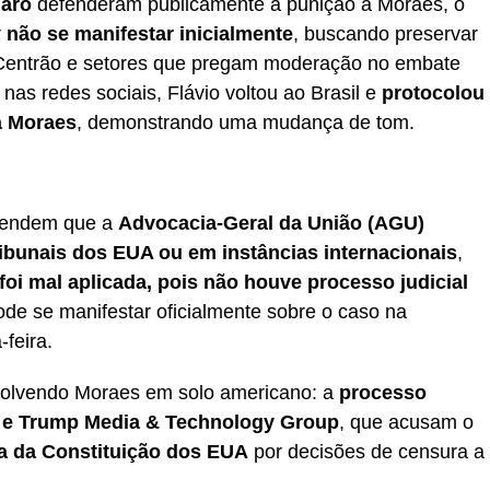
naro
defenderam publicamente a punição a Moraes, o
r
não se manifestar inicialmente
, buscando preservar
 Centrão e setores que pregam moderação no embate
nas redes sociais, Flávio voltou ao Brasil e
protocolou
a Moraes
, demonstrando uma mudança de tom.
efendem que a
Advocacia-Geral da União (AGU)
ribunais dos EUA ou em instâncias internacionais
,
foi mal aplicada, pois não houve processo judicial
ode se manifestar oficialmente sobre o caso na
-feira.
olvendo Moraes em solo americano: a
processo
 e Trump Media & Technology Group
, que acusam o
a da Constituição dos EUA
por decisões de censura a