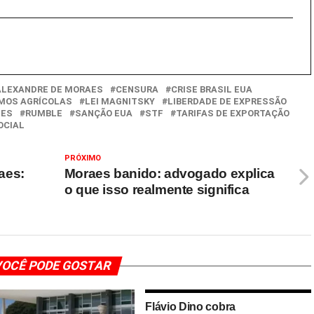
ALEXANDRE DE MORAES
CENSURA
CRISE BRASIL EUA
MOS AGRÍCOLAS
LEI MAGNITSKY
LIBERDADE DE EXPRESSÃO
TES
RUMBLE
SANÇÃO EUA
STF
TARIFAS DE EXPORTAÇÃO
OCIAL
PRÓXIMO
aes:
Moraes banido: advogado explica
o que isso realmente significa
OCÊ PODE GOSTAR
Flávio Dino cobra