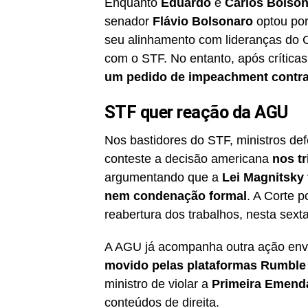
Enquanto
Eduardo
e
Carlos Bolso
senador
Flávio Bolsonaro
optou po
seu alinhamento com lideranças do
com o STF. No entanto, após críticas 
um pedido de impeachment contr
STF quer reação da AGU
Nos bastidores do STF, ministros d
conteste a decisão americana
nos t
argumentando que a
Lei Magnitsky 
nem condenação formal
. A Corte p
reabertura dos trabalhos, nesta sexta
A AGU já acompanha outra ação env
movido pelas plataformas Rumble
ministro de violar a
Primeira Emend
conteúdos de direita.