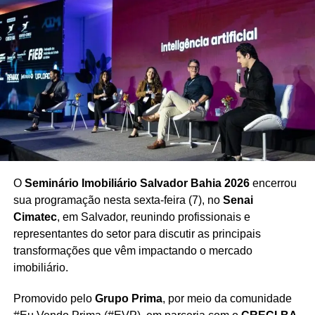
durante o período de recuperação, após o atendimento
realizado no Hospital Emec.
Redação Saiba+
O
Seminário Imobiliário Salvador Bahia 2026
encerrou
sua programação nesta sexta-feira (7), no
Senai
Cimatec
, em Salvador, reunindo profissionais e
representantes do setor para discutir as principais
transformações que vêm impactando o mercado
imobiliário.
Promovido pelo
Grupo Prima
, por meio da comunidade