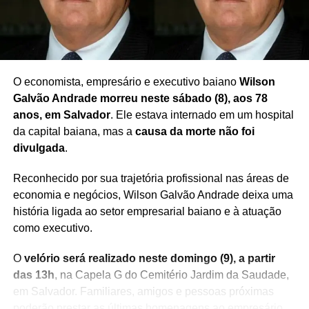
SEGURIDADE SOCIAL
PRÓXIMO
MP-BA arquiva investigação sobre nepotismo na
Saltur
O economista, empresário e executivo baiano
Wilson
NÃO PERCA
Irmãos morrem em acidente entre carro e ônibus
Galvão Andrade morreu neste sábado (8), aos 78
na Bahia
anos, em Salvador
. Ele estava internado em um hospital
da capital baiana, mas a
causa da morte não foi
divulgada
.
Reconhecido por sua trajetória profissional nas áreas de
economia e negócios, Wilson Galvão Andrade deixa uma
história ligada ao setor empresarial baiano e à atuação
como executivo.
O
velório será realizado neste domingo (9), a partir
das 13h
, na Capela G do Cemitério Jardim da Saudade,
em Salvador. Familiares, amigos e pessoas próximas
poderão prestar as últimas homenagens ao empresário.