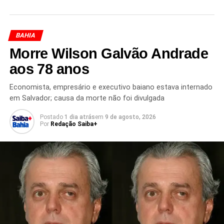
que seguem em evidência tanto no meio jurídico quanto
na sociedade brasileira.
BAHIA
Morre Wilson Galvão Andrade
aos 78 anos
Redação Saiba+
Economista, empresário e executivo baiano estava internado
em Salvador; causa da morte não foi divulgada
Postado
1 dia atrás
em
9 de agosto, 2026
Por
Redação Saiba+
TÓPICOS RELACIONADOS
ADVOCACIA BAIANA
APOSENTADORIA
BENEFÍCIOS PREVIDENCIÁRIOS
CENTRO DE CONVENÇÕES DE SALVADOR
CONGRESSO DE DIREITO PREVIDENCIÁRIO
DIREITO PREVIDENCIÁRIO
EVENTO JURÍDICO NA BAHIA
INSS
JUIZ FEDERAL KLEITON FERREIRA
KLEITON FERREIRA
PALESTRA DIREITO PREVIDENCIÁRIO
REFORMA DA PREVIDÊNCIA
SALVADOR