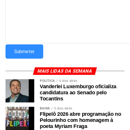
profissionais e empresas em torno dos desafios e
oportunidades trazidos pela transformação digital.
Redação Saiba+
MAIS LIDAS DA SEMANA
POLÍTICA
6 dias atrás
Vanderlei Luxemburgo oficializa
candidatura ao Senado pelo
Tocantins
BAHIA
5 dias atrás
Flipelô 2026 abre programação no
Pelourinho com homenagem à
poeta Myriam Fraga