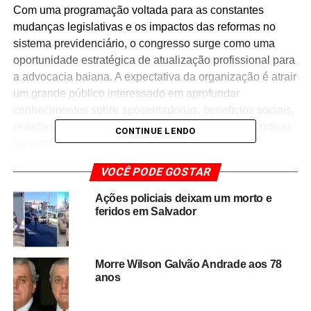
Com uma programação voltada para as constantes
mudanças legislativas e os impactos das reformas no
sistema previdenciário, o congresso surge como uma
oportunidade estratégica de atualização profissional para
a advocacia baiana. A expectativa da organização é atrair
um grande público interessado em aprofundar
conhecimentos sobre aposentadorias, benefícios sociais,
revisões previdenciárias e novas interpretações jurídicas
CONTINUE LENDO
do setor.
VOCÊ PODE GOSTAR
O grande destaque desta primeira edição será a
participação do
juiz federal Kleiton Ferreira
, que fará
Ações policiais deixam um morto e
sua primeira palestra em Salvador. Conhecido
feridos em Salvador
nacionalmente por sua atuação técnica no Direito
Previdenciário e pelo estilo humanizado nas audiências,
o magistrado se tornou fenômeno nas redes sociais ao
Morre Wilson Galvão Andrade aos 78
aproximar o Judiciário da população de forma acessível e
anos
didática.