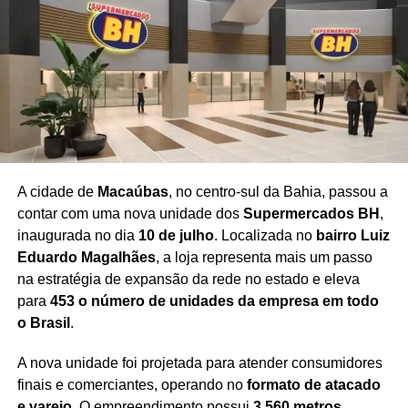
Com uma programação ampla e acessível, a festa
reafirma seu compromisso com a democratização da
cultura, incentivando o surgimento de novos escritores,
ampliando o acesso aos livros e fortalecendo o mercado
editorial brasileiro.
A expectativa é de que milhares de
pessoas participem da celebração ao longo dos cinco
dias de evento
, consolidando a Flipelô como um dos
principais festivais literários do país.
A cidade de
Macaúbas
, no centro-sul da Bahia, passou a
contar com uma nova unidade dos
Supermercados BH
,
inaugurada no dia
10 de julho
. Localizada no
bairro Luiz
Eduardo Magalhães
, a loja representa mais um passo
Redação Saiba+
na estratégia de expansão da rede no estado e eleva
para
453 o número de unidades da empresa em todo
o Brasil
.
A nova unidade foi projetada para atender consumidores
finais e comerciantes, operando no
formato de atacado
e varejo
. O empreendimento possui
3.560 metros