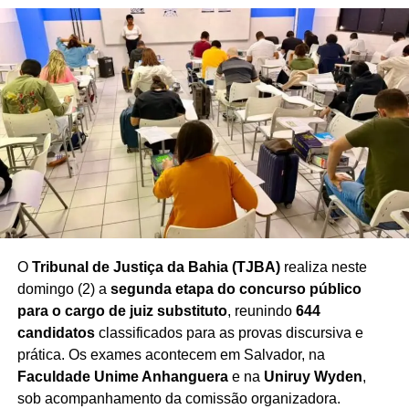
grande volume e também para o abastecimento diário
das famílias.
A inauguração reforça o avanço da rede no Nordeste
e demonstra a aposta da empresa no potencial
econômico da Bahia
, estado que vem recebendo novos
investimentos do setor supermercadista nos últimos anos.
Redação Saiba+
O
Tribunal de Justiça da Bahia (TJBA)
realiza neste
domingo (2) a
segunda etapa do concurso público
para o cargo de juiz substituto
, reunindo
644
candidatos
classificados para as provas discursiva e
prática. Os exames acontecem em Salvador, na
Faculdade Unime Anhanguera
e na
Uniruy Wyden
,
sob acompanhamento da comissão organizadora.