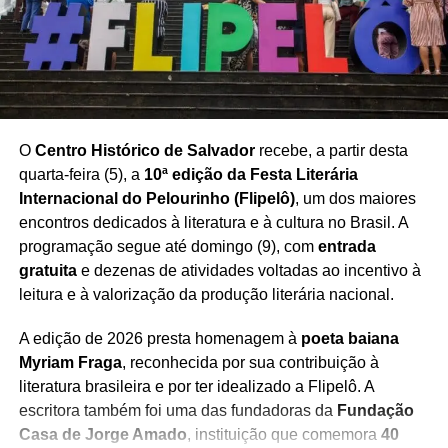
Redação Saiba+
O
Centro Histórico de Salvador
recebe, a partir desta
quarta-feira (5), a
10ª edição da Festa Literária
Internacional do Pelourinho (Flipelô)
, um dos maiores
encontros dedicados à literatura e à cultura no Brasil. A
programação segue até domingo (9), com
entrada
gratuita
e dezenas de atividades voltadas ao incentivo à
leitura e à valorização da produção literária nacional.
A edição de 2026 presta homenagem à
poeta baiana
Myriam Fraga
, reconhecida por sua contribuição à
literatura brasileira e por ter idealizado a Flipelô. A
escritora também foi uma das fundadoras da
Fundação
TÓPICOS RELACIONADOS
Casa de Jorge Amado
, instituição que comemora
40