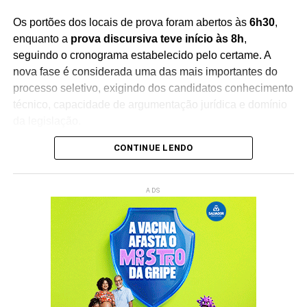
Os portões dos locais de prova foram abertos às
6h30
,
enquanto a
prova discursiva teve início às 8h
,
seguindo o cronograma estabelecido pelo certame. A
nova fase é considerada uma das mais importantes do
processo seletivo, exigindo dos candidatos conhecimento
técnico, capacidade de argumentação jurídica e domínio
da legislação.
CONTINUE LENDO
A
Juíza Assessora Especial da Presidência I –
Magistrados (AEPI), Liana Teixeira Dumet
, que
coordena a comissão organizadora do concurso,
ADS
acompanha presencialmente a aplicação das provas.
Segundo a magistrada, o andamento do exame ocorre
dentro da normalidade e reflete o compromisso
institucional com o fortalecimento do Poder Judiciário
baiano.
“É um compromisso institucional com a melhoria da